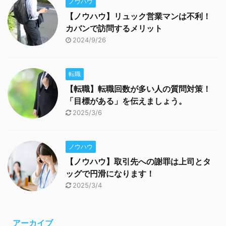
ノウハウ
【ノウハウ】リュック営業マンは不利！
カバンで訪問するメリット
2024/9/26
転職
【転職】転職回数が多い人の質問対策！
「目標がある」を伝えましょう。
2025/3/6
ノウハウ
【ノウハウ】取引先への謝罪は上司とタ
ッグで円滑になります！
2025/3/4
アーカイブ