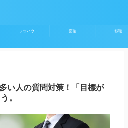
ノウハウ
面接
転職
多い人の質問対策！「目標が
ょう。