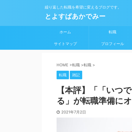
繰り返した転職を希望に変えるブログです。
とよすぱあかでみー
ホーム
転職
サイトマップ
プロフィール
HOME
>
転職
>
転職
>
転職
雑記
【本評】「「いつ
る」が転職準備に
2021年7月2日