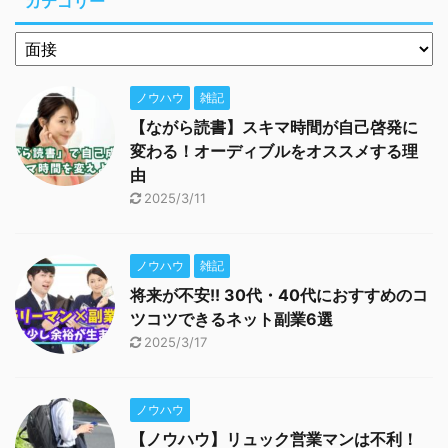
カテゴリー
ノウハウ
雑記
【ながら読書】スキマ時間が自己啓発に
変わる！オーディブルをオススメする理
由
2025/3/11
ノウハウ
雑記
将来が不安!! 30代・40代におすすめのコ
ツコツできるネット副業6選
2025/3/17
ノウハウ
【ノウハウ】リュック営業マンは不利！