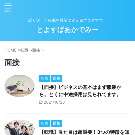
繰り返した転職を希望に変えるブログです。
とよすぱあかでみー
HOME
>
転職
>
面接
>
面接
転職
面接
【面接】ビジネスの基本はまず服装か
ら。とくに中途採用は見られてます。
2021/10/26
転職
面接
【転職】見た目は超重要！3つの特徴を知