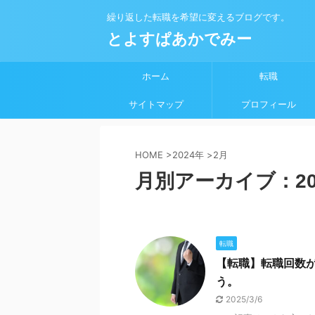
繰り返した転職を希望に変えるブログです。
とよすぱあかでみー
ホーム
転職
サイトマップ
プロフィール
HOME
>
2024年
>
2月
月別アーカイブ：20
転職
【転職】転職回数
う。
2025/3/6