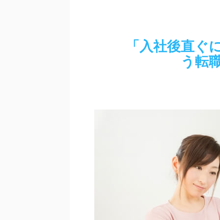
「入社後直ぐ
う転