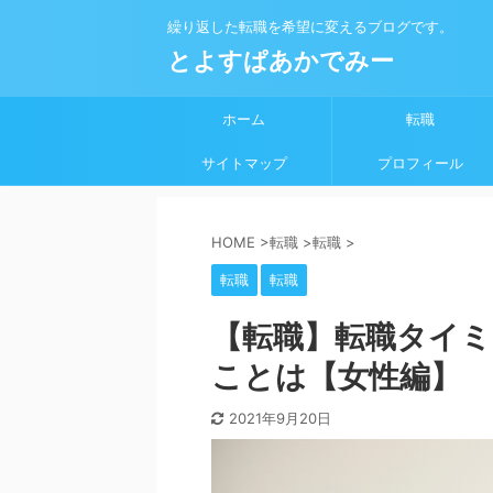
繰り返した転職を希望に変えるブログです。
とよすぱあかでみー
ホーム
転職
サイトマップ
プロフィール
HOME
>
転職
>
転職
>
転職
転職
【転職】転職タイ
ことは【女性編】
2021年9月20日