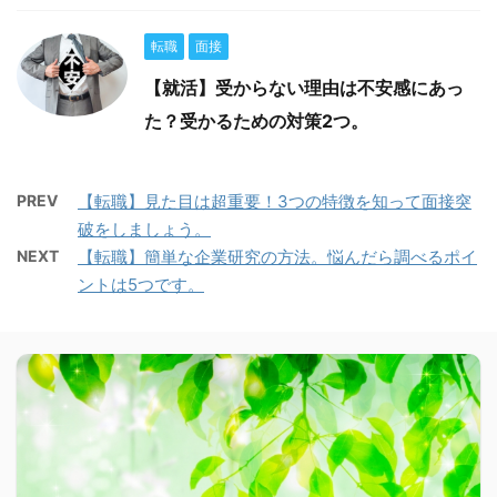
転職
面接
【就活】受からない理由は不安感にあっ
た？受かるための対策2つ。
PREV
【転職】見た目は超重要！3つの特徴を知って面接突
破をしましょう。
NEXT
【転職】簡単な企業研究の方法。悩んだら調べるポイ
ントは5つです。